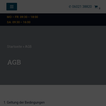
✆ 06021 38820
0
Zum
MO – FR: 09:30 – 18:00
Inhalt
SA: 09:30 – 16:00
springen
Startseite
»
AGB
AGB
1. Geltung der Bedingungen