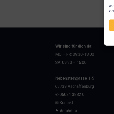
Wir
zuv
Wir sind für dich da:
MO – FR:
09:30-18:00
SA: 09:30 – 16:00
Nebensteingasse 1-5
63739 Aschaffenburg
✆ 06021 3882 0
✉︎ Kontakt
⚑ Anfahrt ⇥