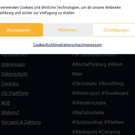
 verwenden Cookies und ähnliche Technologien, um dir unsere Webseite
erlässig und sicher zur Verfügung zu stellen.
Akzeptieren
Ablehnen
Einstellungen
Cookie-Richtlinie
Datenschutz
Impressum
Rechtliches
Für Suchmaschinen
Impressum
#Aschaffenburg #Rhein
Datenschutz
Main
Cookies
#Skischuhe #Bootfitting
OS Plattform
#Wintersport #Snowboard
AGB
#Wanderschuhe
Widerruf
#Barfußschuhe
Versand & Zahlung
#Outdoorshop #Klettern
#Alpinsport #Camping