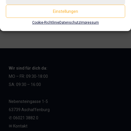
Einstellungen
Cookie-Richtlinie
Datenschutz
Impressum
Wir sind für dich da:
MO – FR:
09:30-18:00
SA: 09:30 – 16:00
Nebensteingasse 1-5
63739 Aschaffenburg
✆ 06021 3882 0
✉︎ Kontakt