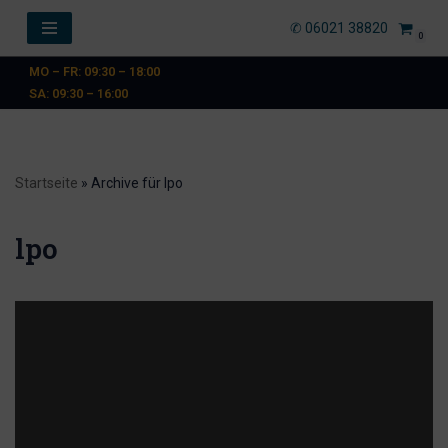
✆ 06021 38820
0
Zum
MO – FR: 09:30 – 18:00
Inhalt
SA: 09:30 – 16:00
springen
Startseite
»
Archive für lpo
lpo