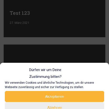
Test 123
27. März 2021
Dürfen wir um Deine
Zustimmung bitten?
Hallo Welt!
Wir verwenden Cookies und ähnliche Technologien, um dir unsere
Webseite zuverlässig und sicher zur Verfügung zu stellen.
27. März 2021
Akzeptieren
Willkommen bei WordPress. Dies ist dein erster Beitrag.
Ablehnen
Bearbeite oder lösche ihn und beginne mit dem Schreiben!